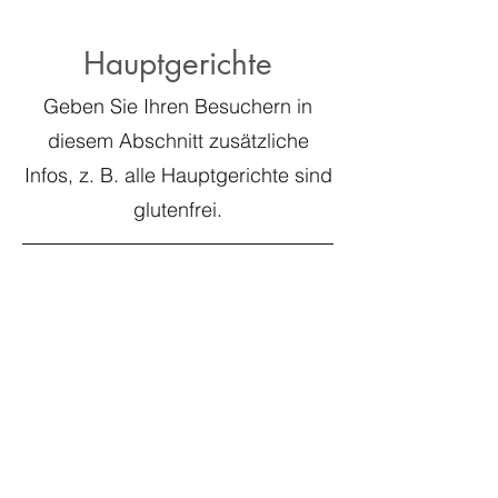
Hauptgerichte
Geben Sie Ihren Besuchern in
diesem Abschnitt zusätzliche
Infos, z. B. alle Hauptgerichte sind
glutenfrei.
Erstes Gericht
Penne aglio e olio mit frischem Knoblauch,
Parmesan & Basilikum
€ 12